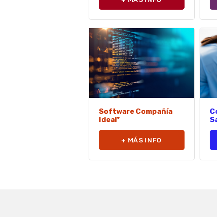
Software Compañía
C
Ideal*
S
+ MÁS INFO