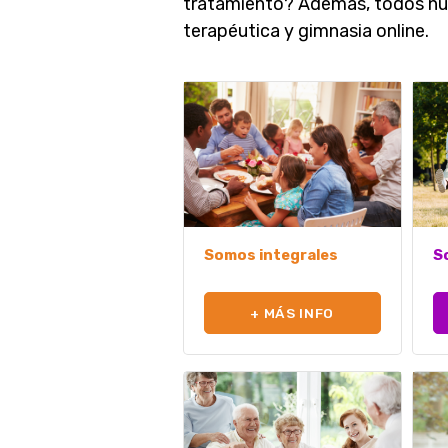
tratamiento? Además, todos nue
terapéutica y gimnasia online.
S
Somos integrales
+ MÁS INFO