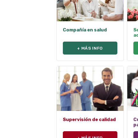
Compañía en salud
So
a
+ MÁS INFO
Supervisión de calidad
C
p
+ MÁS INFO