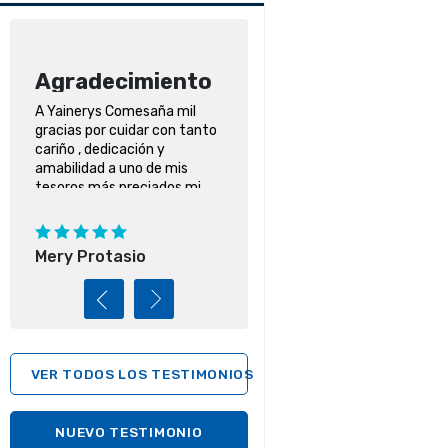
Agradecimiento
Agradecimient
A Yainerys Comesaña mil
Agradezco los cuidados,
gracias por cuidar con tanto
dedicación y profesionali
cariño , dedicación y
a las acompañantes que
amabilidad a uno de mis
hicieron mis días de
tesoros más preciados mi
internación más llevaderos
compañero de vida como así
gracias a María Castro y
también a la empresa
Rosario Hornos.
siempre presente Desde ya
Mery Protasio
Claudia Zeballos
muy agradecida toda la
familia .
VER TODOS LOS TESTIMONIOS
NUEVO TESTIMONIO