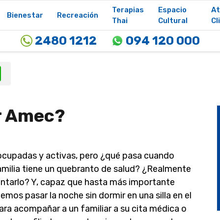
Terapias
Espacio
At
Bienestar
Recreación
Thai
Cultural
Cl
2480 1212
094 120 000
l
WhatsApp
r Amec?
cupadas y activas, pero ¿qué pasa cuando
amilia tiene un quebranto de salud? ¿Realmente
ntarlo? Y, capaz que hasta más importante
s pasar la noche sin dormir en una silla en el
para acompañar a un familiar a su cita médica o