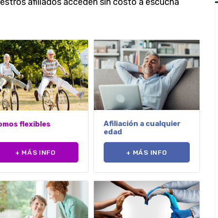
stros afiliados acceden sin costo a escucha
Afiliación a cualquier
omos flexibles
edad
+ MÁS INFO
+ MÁS INFO