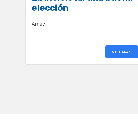
elección
Amec
VER MÁS