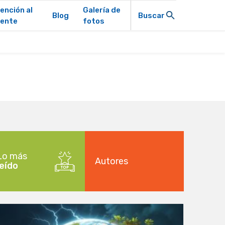
ención al
Galería de
Blog
Buscar
iente
fotos
Lo más
Autores
leído