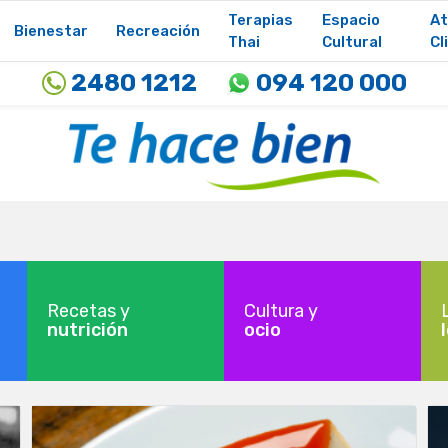
Terapias
Espacio
At
Bienestar
Recreación
Thai
Cultural
Cl
2480 1212
094 120 000
Recetas y
Cultura y
nutrición
ocio