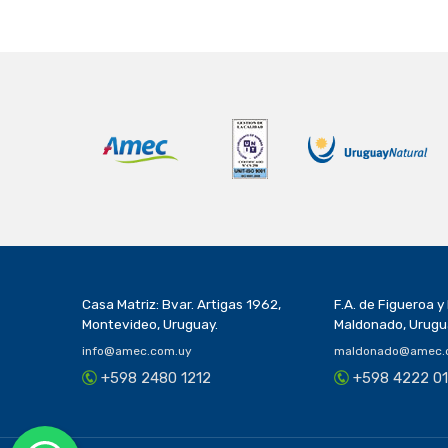
Casa Matriz: Bvar. Artigas 1962,
F.A. de Figueroa 
Montevideo, Uruguay.
Maldonado, Urugu
info@amec.com.uy
maldonado@amec.
+598 2480 1212
+598 4222 0